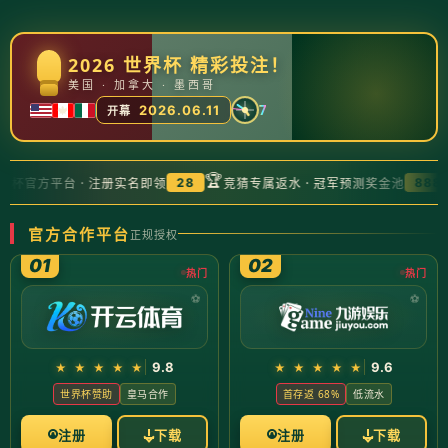
2026 世界杯 精彩投注！
美国 · 加拿大 · 墨西哥
7
2026.06.11
开幕
🏆
世界杯官方平台 · 注册实名即领
竞猜专属返水 · 冠军预测奖金池
28
888
官方合作平台
正规授权
01
02
热门
热门
9.8
9.6
★ ★ ★ ★ ★
★ ★ ★ ★ ★
世界杯赞助
皇马合作
首存返 68%
低流水
注册
下载
注册
下载